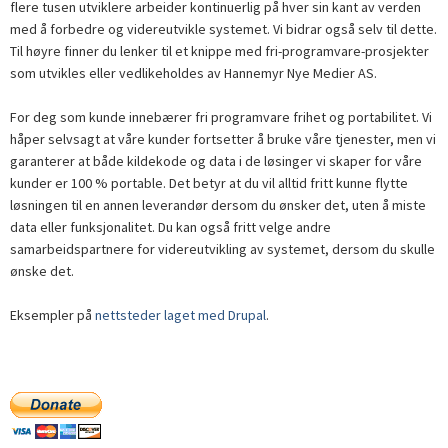
flere tusen utviklere arbeider kontinuerlig på hver sin kant av verden
med å forbedre og videreutvikle systemet. Vi bidrar også selv til dette.
Til høyre finner du lenker til et knippe med fri-programvare-prosjekter
som utvikles eller vedlikeholdes av Hannemyr Nye Medier AS.
For deg som kunde innebærer fri programvare frihet og portabilitet. Vi
håper selvsagt at våre kunder fortsetter å bruke våre tjenester, men vi
garanterer at både kildekode og data i de løsinger vi skaper for våre
kunder er 100 % portable. Det betyr at du vil alltid fritt kunne flytte
løsningen til en annen leverandør dersom du ønsker det, uten å miste
data eller funksjonalitet. Du kan også fritt velge andre
samarbeidspartnere for videreutvikling av systemet, dersom du skulle
ønske det.
Eksempler på
nettsteder laget med Drupal
.