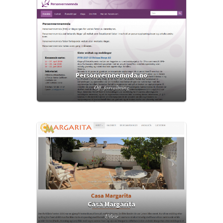
Personvernnemnda.no
Off. forvaltning
Casa Margarita
Utleie