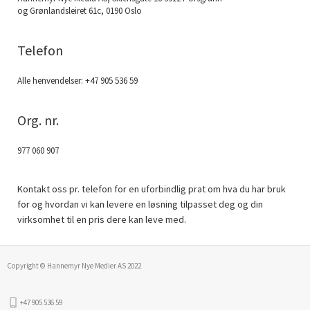
og Grønlandsleiret 61c, 0190 Oslo
Telefon
Alle henvendelser: +47 905 536 59
Org. nr.
977 060 907
Kontakt oss pr. telefon for en uforbindlig prat om hva du har bruk
for og hvordan vi kan levere en løsning tilpasset deg og din
virksomhet til en pris dere kan leve med.
Copyright © Hannemyr Nye Medier AS 2022
+47 905 536 59