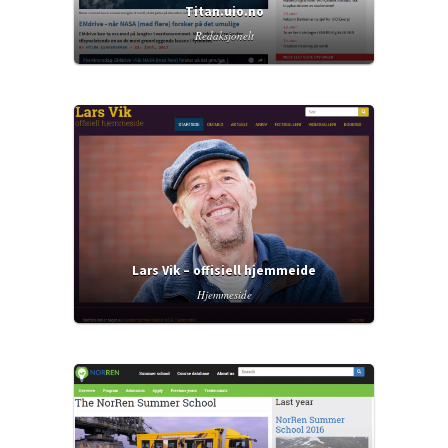
Titan.uio.no
Redaksjonelt
Lars Vik – offisiell hjemmeide
Hjemmeside