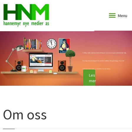
Menu
Vi tilbyr
ulike standard innholdstyper som kan inngå i nettstedet ditt. Velg
hva slags innnholstyper du ønsker (artikler, blogginnlegg, resurrser
som kan reserveres, produkter) fra vår meny.
Les
mer
Om oss