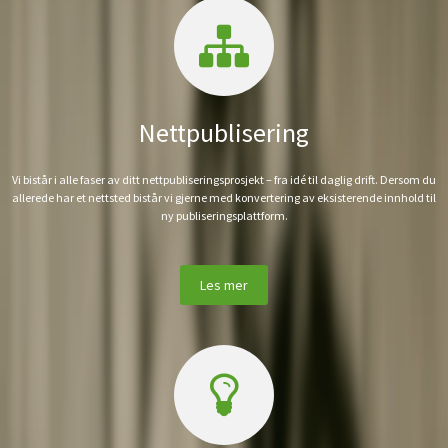
Nettpublisering
Vi bistår i alle faser av ditt nettpubliseringsprosjekt – fra idé til daglig drift. Dersom du
allerede har et nettsted bistår vi gjerne med konvertering av eksisterende innhold til
ny publiseringsplattform.
Les mer