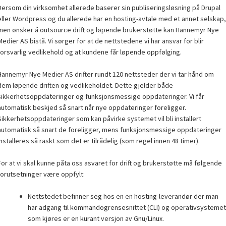
Dersom din virksomhet allerede baserer sin publiseringsløsning på Drupal
eller Wordpress og du allerede har en hosting-avtale med et annet selskap,
men ønsker å outsource drift og løpende brukerstøtte kan Hannemyr Nye
Medier AS bistå. Vi sørger for at de nettstedene vi har ansvar for blir
forsvarlig vedlikehold og at kundene får løpende oppfølging.
Hannemyr Nye Medier AS drifter rundt 120 nettsteder der vi tar hånd om
dem løpende driften og vedlikeholdet. Dette gjelder både
sikkerhetsoppdateringer og funksjonsmessige oppdateringer. Vi får
automatisk beskjed så snart når nye oppdateringer foreligger.
Sikkerhetsoppdateringer som kan påvirke systemet vil bli installert
automatisk så snart de foreligger, mens funksjonsmessige oppdateringer
installeres så raskt som det er tilrådelig (som regel innen 48 timer).
For at vi skal kunne påta oss asvaret for drift og brukerstøtte må følgende
forutsetninger være oppfylt:
Nettstedet befinner seg hos en en hosting-leverandør der man
har adgang til kommandogrensesnittet (CLI) og operativsystemet
som kjøres er en kurant versjon av Gnu/Linux.