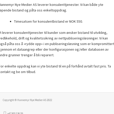
Hannemyr Nye Medier AS leverer konsulenttjenester. Vi kan både yte
løpende bistand og påta oss enkeltoppdrag.
Timesatsen for konsulentbistand er NOK 550.
Vi leverer konsulenttjenester til kunder som ønsker bistand til utvikling,
vedlikehold, drift og kvalitetssikring av nettpubliseringsløsninger. Vi kan
også påta oss å «rydde opp» i en publiseringsløsning som er kompromitter
gjennom et dataangrep eller der konfigurasjonen og/eller databasen av
andre grunner trenger å bli reparert.
For enkelte oppdrag kan vi yte bistand til en på forhånd avtalt fast pris. Ta
kontakt og be om tilbud.
Copyright © Hannemyr Nye Medier AS 2022
+47 905 536 59