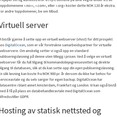
toppdomenene «.no«», «.com», eller «.org» koster dette NOK 120 år ekstra.
For andre toppdomener, be om tilbud.
Virtuell server
Vi bistår gjerne å sette opp en virtuell webserver (
vhost
) for ditt prosjekt
hos
DigitalOcean
, som er vår foretrukne samarbeidspartner for virtuelle
webservere. Om ønskelig setter vi også opp en standard
publiseringsløsning på denne uten tillegg i prisen. Ved å velge en virtuell
webserver får du full tilgang til kommandolinjegrensesnittet og direkte
tilgang til databasen, slik at du kan sette opp din
egen
publiseringsløsning.
En slik løsning kan koste fra NOK 900 pr. år dersom du ikke har behov for
serviceavtale og du selv sørger for egen backup. DigitalOcean har
datasentre i blant annet Amsterdam, Frankfurt og London. Vi kan også bistå
med å få på plass en databehandleravtale med DigitalOcean som
tilfredsstiller GDPR.
Hosting av statisk nettsted og