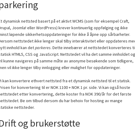
parkering
Et dynamisk nettsted basert på et aktivt WCMS (som for eksempel Craft,
Drupal, Joomla! eller WordPress) krever kontinuerlig oppfølging og ikke
minst løpende sikkerhetsoppdateringer for ikke å åpne opp sårbarheter.
Dersom nettstedet ikke lenger skal tilby interaktivitet eller oppdateres me
nytt innhold kan det
parkeres
. Dette innebærer at nettstedet konverteres ti
statisk HTML5, CSS og JavaScript. Nettstedet vil ha det samme innholdet o
vil kunne navigeres på samme måte av anonyme besøkende som tidligere,
men vil ikke lenger tilby innlogging eller mulighet for oppdateringer.
Vi kan konvertere ethvert nettsted fra et dynamisk nettsted til et statisk.
Prisen for konvertering til er NOK 1100 + NOK 1 pr. side. Vi kan også hoste
nettstedet etter konvertering, dette koster fra NOK 390/år for det første
nettstedet. Be om tilbud dersom du har behoiv for hosting av mange
statiske nettsteder.
Drift og brukerstøtte