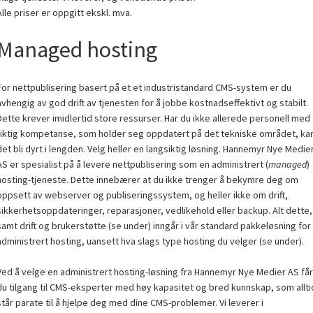
Alle priser er oppgitt ekskl. mva.
Managed hosting
For nettpublisering basert på et et industristandard CMS-system er du
avhengig av god drift av tjenesten for å jobbe kostnadseffektivt og stabilt.
Dette krever imidlertid store ressurser. Har du ikke allerede personell med
riktig kompetanse, som holder seg oppdatert på det tekniske området, ka
det bli dyrt i lengden. Velg heller en langsiktig løsning. Hannemyr Nye Medie
AS er spesialist på å levere nettpublisering som en administrert (
managed
)
hosting-tjeneste. Dette innebærer at du ikke trenger å bekymre deg om
oppsett av webserver og publiseringssystem, og heller ikke om drift,
sikkerhetsoppdateringer, reparasjoner, vedlikehold eller backup. Alt dette,
samt drift og brukerstøtte (se under) inngår i vår standard pakkeløsning for
administrert hosting, uansett hva slags type hosting du velger (se under).
Ved å velge en administrert hosting-løsning fra Hannemyr Nye Medier AS får
du tilgang til CMS-eksperter med høy kapasitet og bred kunnskap, som allti
står parate til å hjelpe deg med dine CMS-problemer. Vi leverer i