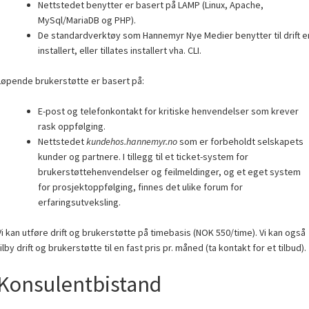
Nettstedet benytter er basert på LAMP (Linux, Apache,
MySql/MariaDB og PHP).
De standardverktøy som Hannemyr Nye Medier benytter til drift e
installert, eller tillates installert vha. CLI.
Løpende brukerstøtte er basert på:
E-post og telefonkontakt for kritiske henvendelser som krever
rask oppfølging.
Nettstedet
kundehos.hannemyr.no
som er forbeholdt selskapets
kunder og partnere. I tillegg til et ticket-system for
brukerstøttehenvendelser og feilmeldinger, og et eget system
for prosjektoppfølging, finnes det ulike forum for
erfaringsutveksling.
Vi kan utføre drift og brukerstøtte på timebasis (NOK 550/time). Vi kan også
tilby drift og brukerstøtte til en fast pris pr. måned (ta kontakt for et tilbud).
Konsulentbistand