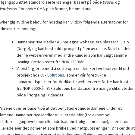
utgangspunktet standardiserte løsninger basert på både
Drupal
og
Wordpress
. For andre CMS-plattformer, be om tilbud.
Avhengig av dine behov for hosting kan vi tilby følgende alternativer for
administrert hosting:
Hannemyr Nye Medier AS har egne webservere plassert i Oslo
(Norge), og kan hoste ditt prosjekt på en av disse. Du vil da dele
denne webserveren med andre kunder som har valgt samme
løsning. Dette koster fra NOK 1380/år.
Vi bistår gjerne med å sette opp en dedikert webserver til ditt
prosjekt hos
Blix Solutions
, som er vår foretrukne
samarbeidspartner for dedikerte webservere. Dette kan koste
fra NOK 6600/år. Blix Solutions har datasentre mange ulike steder,
både i Norge og i utlandet.
Prisene over er basert på at det benyttes et underdomene under et
domene Hannemyr Nye Medier AS allerede eier (for eksempel
«dinforening.ngoweb.no» eller «dittsameie.bolig-sameie.no»), eller at du
allerede eier det domenet som brukes ved nettpubliseringen. Ønsker du at
vi kjøper inn og administrerer et nytt domene på dine vegne under ett av