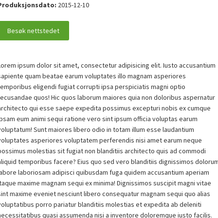
Produksjonsdato
:
2015-12-10
Besøk nettstedet
Lorem ipsum dolor sit amet, consectetur adipisicing elit. Iusto accusantium
sapiente quam beatae earum voluptates illo magnam asperiores
temporibus eligendi fugiat corrupti ipsa perspiciatis magni optio
recusandae quos! Hic quos laborum maiores quia non doloribus aspernatur
architecto qui esse saepe expedita possimus excepturi nobis ex cumque
ipsam eum animi sequi ratione vero sint ipsum officia voluptas earum
voluptatum! Sunt maiores libero odio in totam illum esse laudantium
voluptates asperiores voluptatem perferendis nisi amet earum neque
possimus molestias sit fugiat non blanditiis architecto quis ad commodi
aliquid temporibus facere? Eius quo sed vero blanditiis dignissimos doloru
labore laboriosam adipisci quibusdam fuga quidem accusantium aperiam
itaque maxime magnam sequi ex minima! Dignissimos suscipit magni vitae
sint maxime eveniet nesciunt libero consequatur magnam sequi quo alias
voluptatibus porro pariatur blanditiis molestias et expedita ab deleniti
necessitatibus quasi assumenda nisi a inventore doloremque iusto facilis.