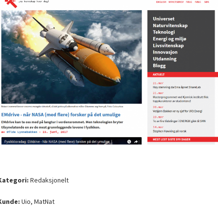
Kategori
:
Redaksjonelt
Kunde
:
Uio, MatNat