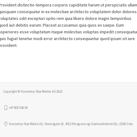
Provident distinctio tempora corporis cupiditate harum ut perspiciatis ulla
quisquam consequatur in ex molestiae architecto voluptatem dolor dolores
voluptates odit excepturi optio rem quia libero dolore magni temporibus
quod aut debitis earum. Placeat accusamus quia quos ex saepe. Eum
asperiores esse voluptatum itaque molestias voluptas impedit consequatu
quis fugiat tenetur modi error architecto consequuntur quod ipsum sit iure
provident.
Copyright © Hannemyr Nye Medier AS 2022
+47 905 536 59
Hannemyr Nye Media AS, Skiensgate 18, 3912 Porsgrunn og Grønlandsleiret 61c, 0190 Oslo